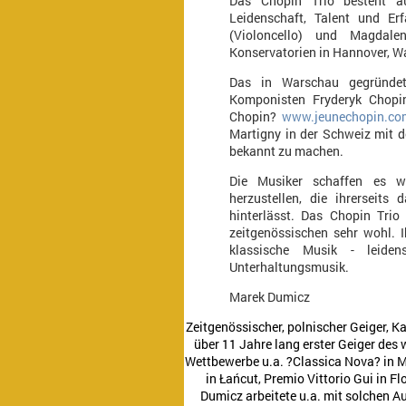
Das Chopin Trio besteht au
Leidenschaft, Talent und Er
(Violoncello) und Magdalen
Konservatorien in Hannover, W
Das in Warschau gegründe
Komponisten Fryderyk Chopin
Chopin?
www.jeunechopin.co
Martigny in der Schweiz mit de
bekannt zu machen.
Die Musiker schaffen es w
herzustellen, die ihrerseits
hinterlässt. Das Chopin Trio
zeitgenössischen sehr wohl. I
klassische Musik - leiden
Unterhaltungsmusik.
Marek Dumicz
Zeitgenössischer, polnischer Geiger, 
über 11 Jahre lang erster Geiger des
Wettbewerbe u.a. ?Classica Nova? in 
in Łańcut, Premio Vittorio Gui in 
Dumicz arbeitete u.a. mit solchen A