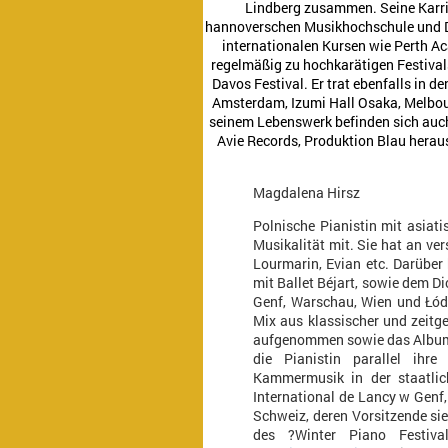
Lindberg zusammen. Seine Karrie
hannoverschen Musikhochschule und Do
internationalen Kursen wie Perth Ac
regelmäßig zu hochkarätigen Festiva
Davos Festival. Er trat ebenfalls in
Amsterdam, Izumi Hall Osaka, Melbour
seinem Lebenswerk befinden sich auc
Avie Records, Produktion Blau herau
Magdalena Hirsz
Polnische Pianistin mit asiati
Musikalität mit. Sie hat an v
Lourmarin, Evian etc. Darüber h
mit Ballet Béjart, sowie dem D
Genf, Warschau, Wien und Łódź 
Mix aus klassischer und zeitg
aufgenommen sowie das Album 
die Pianistin parallel ihre
Kammermusik in der staatlic
International de Lancy w Genf,
Schweiz, deren Vorsitzende sie 
des ?Winter Piano Festiva