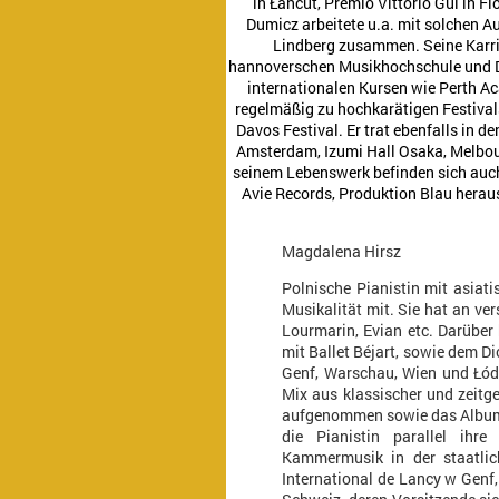
in Łańcut, Premio Vittorio Gui in 
Dumicz arbeitete u.a. mit solchen A
Lindberg zusammen. Seine Karrie
hannoverschen Musikhochschule und Do
internationalen Kursen wie Perth Ac
regelmäßig zu hochkarätigen Festiva
Davos Festival. Er trat ebenfalls in
Amsterdam, Izumi Hall Osaka, Melbour
seinem Lebenswerk befinden sich auc
Avie Records, Produktion Blau herau
Magdalena Hirsz
Polnische Pianistin mit asiati
Musikalität mit. Sie hat an v
Lourmarin, Evian etc. Darüber h
mit Ballet Béjart, sowie dem D
Genf, Warschau, Wien und Łódź 
Mix aus klassischer und zeitg
aufgenommen sowie das Album 
die Pianistin parallel ihre
Kammermusik in der staatlic
International de Lancy w Genf,