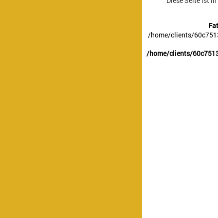
Diese Seite ist 
Fat
/home/clients/60c751
/home/clients/60c7513