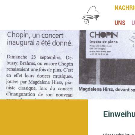
NACHRI
UNS
U
Einweihu