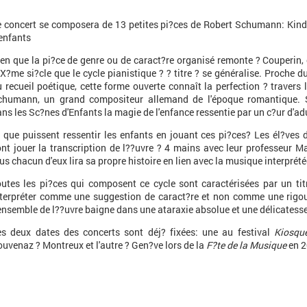
e concert se composera de 13 petites pi?ces de Robert Schumann: Kin
enfants
en que la pi?ce de genre ou de caract?re organisé remonte ? Couperin,
X?me si?cle que le cycle pianistique ? ? titre ? se généralise. Proche du
 recueil poétique, cette forme ouverte connaît la perfection ? travers l
chumann, un grand compositeur allemand de l'époque romantique.
ns les Sc?nes d'Enfants la magie de l'enfance ressentie par un c?ur d'ad
 que puissent ressentir les enfants en jouant ces pi?ces? Les él?ves d
nt jouer la transcription de l??uvre ? 4 mains avec leur professeur M
us chacun d'eux lira sa propre histoire en lien avec la musique interprété
utes les pi?ces qui composent ce cycle sont caractérisées par un titr
nterpréter comme une suggestion de caract?re et non comme une rigour
ensemble de l??uvre baigne dans une ataraxie absolue et une délicates
es deux dates des concerts sont déj? fixées: une au festival
Kiosqu
uvenaz ? Montreux et l'autre ? Gen?ve lors de la
F?te de la Musique
en 2