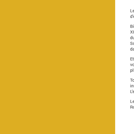
L
d'
Bi
XI
du
S
da
Et
vo
pl
To
i
L'
L
Ro