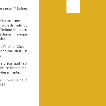
derszenen ? Sc?nes
 c'est seulement au
 cycle de lieder ou
'écriture de Robert
 Schumann évoque
ulte.
e l'Institut Chopin
agdalena Hirsz. De
e.
e précis qu'il faut
euse illustration.
se désarmante.
e ? musique
de la
016.